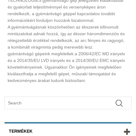
TECHNOLOGIES gyémántvágó gép jellegzetes kialakítással
és gyakorlati teljesítménnyel és versenyképes áron
rendelkezik, a gyémántvágó géppel kapcsolatos további
információkért forduljon hozzánk bizalommal.
A gyémántvágásnak köszönhetően az ékszerek kifinomult
mintázatokat adnak hozzá, így az ékszer háromdimenziós és
rétegzettebb érzékkel rendelkezik, az arc fényes és ragyogó,
a kombinált virágminta pedig merevebb lesz.
gyémántvágó gépeink megfeleltek a 2006/42/EC MD irányelv
és a 2014/35/EU LVD irányelv és a 2014/30/EU EMC irányelv
követelményeinek. Ugyanakkor Ön igényeinek megfelelően
kiválaszthatja a megfelelő gépet, műszaki támogatást és
kedvezményes árakat tudunk biztosítani.
TERMÉKEK