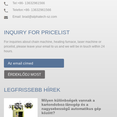
Tel:
+86- 13632961566
Telefon:
+86- 13632961566
Email:
brad@alphatech-sz.com
INQUIRY FOR PRICELIST
For inquiries about chain machine, heating furnace, laser machine or
pricelist, please leave your email to us and we will be in touch within 24
hours.
ÉRDEKLŐDJ MOST
LEGFRISSEBB HÍREK
Milyen különbségek vannak a
kartondoboz-láncgép és a
nagysebességű automatikus gép
l
között?