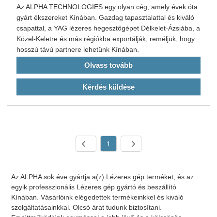
Az ALPHA TECHNOLOGIES egy olyan cég, amely évek óta
gyárt ékszereket Kínában. Gazdag tapasztalattal és kiváló
csapattal, a YAG lézeres hegesztőgépet Délkelet-Ázsiába, a
Közel-Keletre és más régiókba exportálják, reméljük, hogy
hosszú távú partnere lehetünk Kínában.
Olvass tovább
Kérdés küldése
1
Az ALPHA sok éve gyártja a(z) Lézeres gép terméket, és az
egyik professzionális Lézeres gép gyártó és beszállító
Kínában. Vásárlóink ​​elégedettek termékeinkkel és kiváló
szolgáltatásainkkal. Olcsó árat tudunk biztosítani.