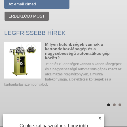
ÉRDEKLŐDJ MOST
LEGFRISSEBB HÍREK
Milyen különbségek vannak a
kartondoboz-láncgép és a
nagysebességű automatikus gép
l
között?
Jelentős különbségek vannak a karton-láncgépek
re,
és a nagysebességű automatikus gépek között az
alkalmazási forgatókönyvek, a munka
hatékonysága, a befektetési költségek és a
 el
karbantartás szempontjából. ‌‌
ha
lá
X
Cookie-kat használunk, hogy jobb