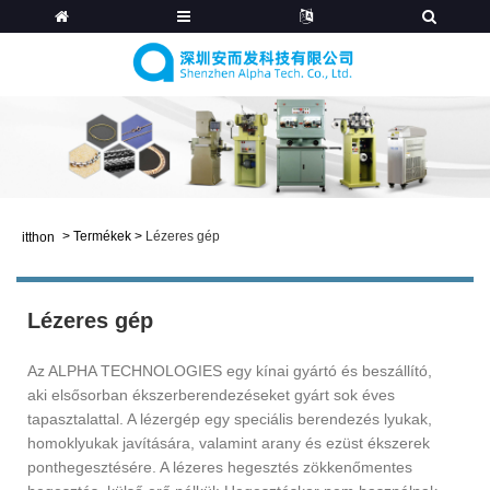
>
Termékek
>
Lézeres gép
itthon
Lézeres gép
Az ALPHA TECHNOLOGIES egy kínai gyártó és beszállító,
aki elsősorban ékszerberendezéseket gyárt sok éves
tapasztalattal. A lézergép egy speciális berendezés lyukak,
homoklyukak javítására, valamint arany és ezüst ékszerek
ponthegesztésére. A lézeres hegesztés zökkenőmentes